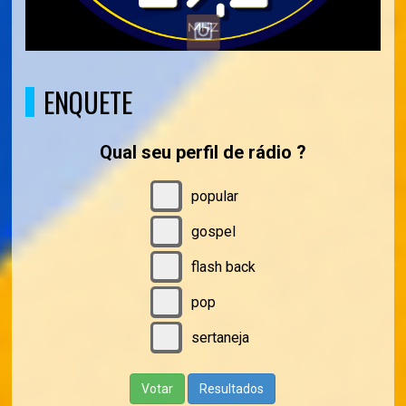
ENQUETE
Qual seu perfil de rádio ?
popular
gospel
flash back
pop
sertaneja
Votar
Resultados