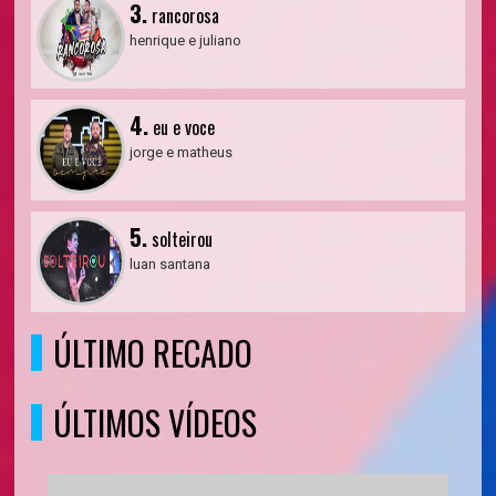
3.
rancorosa
henrique e juliano
4.
eu e voce
jorge e matheus
5.
solteirou
luan santana
ÚLTIMO RECADO
ÚLTIMOS VÍDEOS