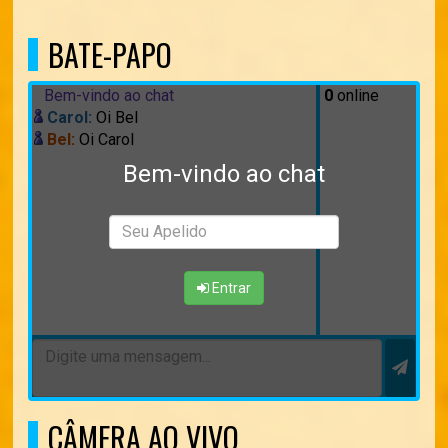
BATE-PAPO
Bem-vindo ao chat
0
online
Carol:
Oi Bel
Bel:
Oi Carol
Bem-vindo ao chat
Entrar
CÂMERA AO VIVO